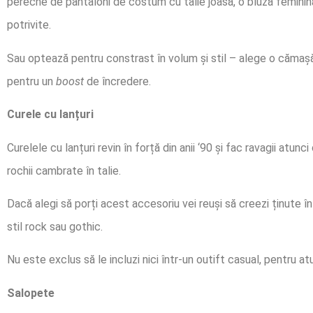
pereche de pantaloni de costum cu talie joasă, o bluză feminin
potrivite.
Sau optează pentru constrast în volum și stil – alege o cămaș
pentru un
boost
de încredere.
Curele cu lanțuri
Curelele cu lanțuri revin în forță din anii ‘90 și fac ravagii atu
rochii cambrate în talie.
Dacă alegi să porți acest accesoriu vei reuși să creezi ținute în
stil rock sau gothic.
Nu este exclus să le incluzi nici într-un outift casual, pentru atu
Salopete