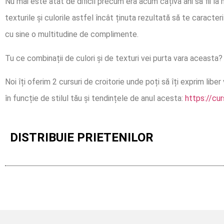
Nu mai este atât de dificil precum era acum câțiva ani să fii la
texturile și culorile astfel încât ținuta rezultată să te caracte
cu sine o multitudine de complimente.
Tu ce combinații de culori și de texturi vei purta vara aceasta?
Noi îți oferim 2 cursuri de croitorie unde poți să îți exprim liber
în funcție de stilul tău și tendințele de anul acesta:
https://cu
DISTRIBUIE PRIETENILOR