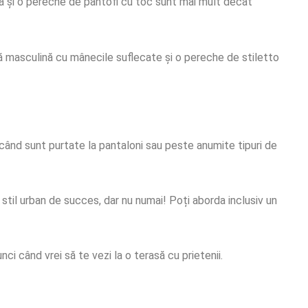
ă și o pereche de pantofi cu toc sunt mai mult decât
ă masculină cu mânecile suflecate și o pereche de stiletto
nci când sunt purtate la pantaloni sau peste anumite tipuri de
 stil urban de succes, dar nu numai! Poți aborda inclusiv un
nci când vrei să te vezi la o terasă cu prietenii.