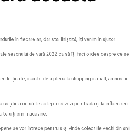
rile în fiecare an, dar stai liniștită, îți venim în ajutor!
ale sezonului de vară 2022 ca să îți faci o idee despre ce se
dei de ținute, înainte de a pleca la shopping în mall, aruncă un
 să știi la ce să te aștepți să vezi pe strada și la influencerii
a te uiți prin magazine.
pene se vor întrece pentru a-și vinde colecțiile vechi din anii