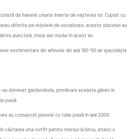
scinată de hainele create înainte de nașterea lor. Cuplat cu
reu diferite pe rețelele de socializare, aceste obiceiuri au
 dintre punctele cheie ale modei în acest an.
e vestimentare din arhivele din anii ’80-’90 iar specialiștii
 ne-au dominat garderobele, primăvara aceasta găsim în
ie joasă.
ars au consacrat piesele cu talie joasă în anii 2000.
în căutarea unui outfit pentru mersul la birou, atunci o