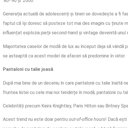
’80-’90 și ‘2000.
Generația actuală de adolescenți și tineri se dovedește a fi fa
faptul că își doresc să posteze tot mai des imagini cu ținute me
influențat explozia pieții second-hand și vintage devenită unul
Majoritatea caselor de modă de lux au început deja să vândă pies
se asteaptă ca acest model de afaceri să predomine în viitor.
Pantaloni cu talie joasă
După mai bine de un deceniu în care pantalonii cu talie înaltă
fruntea listei cu cele mai noi tendințe în modă, pantalonii cu tal
Celebrități precum Keira Knightley, Paris Hilton sau Britney Spe
Acest trend nu este doar pentru
out-of-office hours
! Dacă ești 