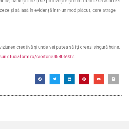
 modă, dacă știi ce ți se potrivește și cum trebuie să asortezi
rizeze și să iasă în evidență într-un mod plăcut, care atrage
 viziunea creativă și unde vei putea să îți creezi singură haine,
rsuri.studiaform.ro/croitorie46406932
.