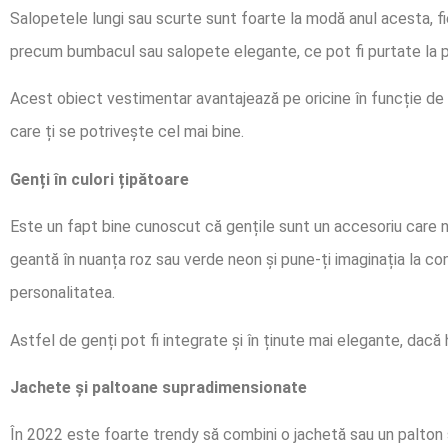
Salopetele lungi sau scurte sunt foarte la modă anul acesta, fi
precum bumbacul sau salopete elegante, ce pot fi purtate la p
Acest obiect vestimentar avantajează pe oricine în funcție de 
care ți se potrivește cel mai bine.
Genți în culori țipătoare
Este un fapt bine cunoscut că gențile sunt un accesoriu care n
geantă în nuanța roz sau verde neon și pune-ți imaginația la con
personalitatea.
Astfel de genți pot fi integrate și în ținute mai elegante, dacă
Jachete și paltoane supradimensionate
În 2022 este foarte trendy să combini o jachetă sau un palton