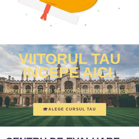
VIITORUL TAU
INCEPE AICI.
Alege cursul care ti se potriveste si incepe de astazi!
ALEGE CURSUL TAU