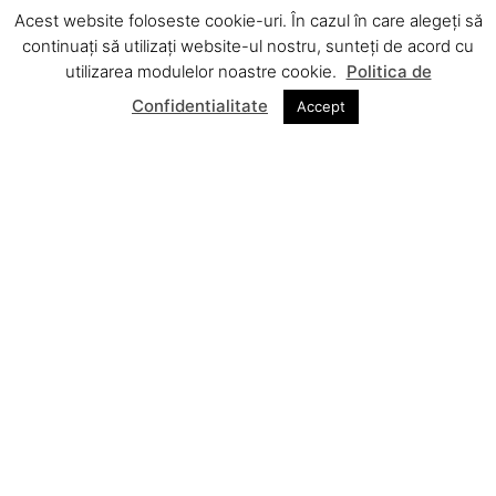
Evaluatorii sunt cei care vor ajuta candidaţii să îşi analizeze
Acest website foloseste cookie-uri. În cazul în care alegeți să
performanţele şi va explică acestuia care sunt competenţele
continuați să utilizați website-ul nostru, sunteți de acord cu
pentru care se poate face evaluare şi certificare.
utilizarea modulelor noastre cookie.
Politica de
Confidentialitate
Accept