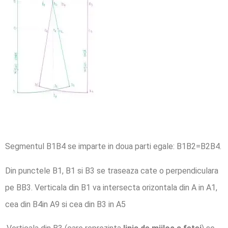
Segmentul B1B4 se imparte in doua parti egale: B1B2=B2B4.
Din punctele B1, B1 si B3 se traseaza cate o perpendiculara
pe BB3. Verticala din B1 va intersecta orizontala din A in A1,
cea din B4in A9 si cea din B3 in A5