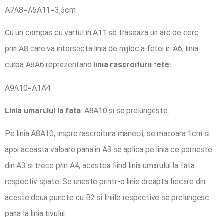
A7A8=A5A11=3,5cm
Cu un compas cu varful in A11 se traseaza un arc de cerc
prin A8 care va intersecta linia de mijloc a fetei in A6, linia
curba A8A6 reprezentand
linia rascroiturii fetei
.
A9A10=A1A4
Linia umarului la fata
: A8A10 si se prelungeste.
Pe linia A8A10, inspre rascroitura manecii, se masoara 1cm si
apoi aceasta valoare pana in A8 se aplica pe linia ce porneste
din A3 si trece prin A4, acestea fiind linia umarului la fata
respectiv spate. Se uneste printr-o linie dreapta fiecare din
aceste doua puncte cu B2 si liniile respective se prelungesc
pana la linia tivului.