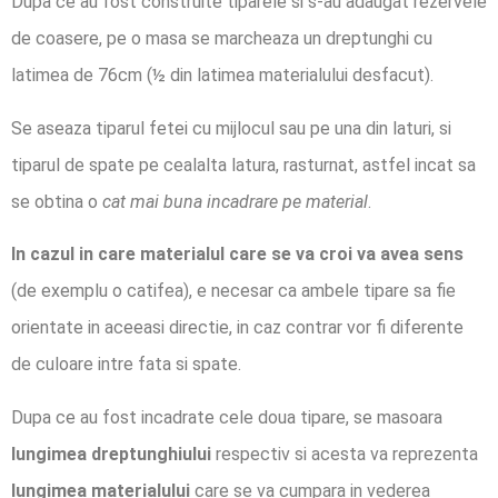
Dupa ce au fost construite tiparele si s-au adaugat rezervele
de coasere, pe o masa se marcheaza un dreptunghi cu
latimea de 76cm (½ din latimea materialului desfacut).
Se aseaza tiparul fetei cu mijlocul sau pe una din laturi, si
tiparul de spate pe cealalta latura, rasturnat, astfel incat sa
se obtina o
cat mai buna incadrare pe material
.
In cazul in care materialul care se va croi va avea sens
(de exemplu o catifea), e necesar ca ambele tipare sa fie
orientate in aceeasi directie, in caz contrar vor fi diferente
de culoare intre fata si spate.
Dupa ce au fost incadrate cele doua tipare, se masoara
lungimea dreptunghiului
respectiv si acesta va reprezenta
lungimea materialului
care se va cumpara in vederea