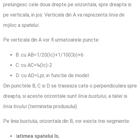
prelungesc cele doua drepte pe orizontala, spre dreapta si
pe verticala, in jos. Verticala din A va reprezenta
linia de
mijloc a spatelui
.
Pe verticala din A vor fi urmatoarele puncte:
B: cu AB=1/20(Ic)+1/10(Cb)+6
C: cu AC=¼(Ic)-2
D: cu AD=Lpr, in functie de model.
Din punctele B, C si D se traseaza cate o perpendiculara spre
dreapta, si aceste orizontale sunt
linia bustului, a taliei
si
linia tivului
(terminatia produsului).
Pe linia bustului, orizontala din B, vor exista trei segmente:
l
atimea spatelui ls
,