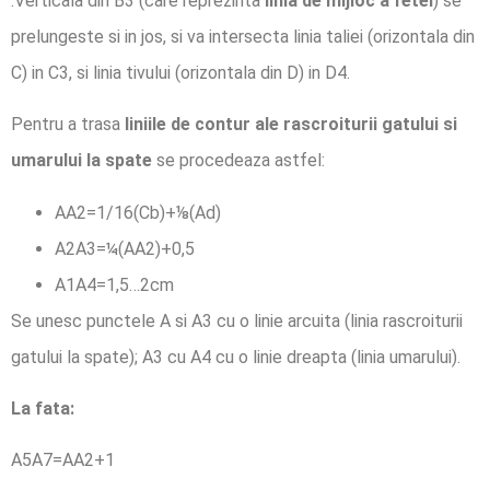
.Verticala din B3 (care reprezinta
linia de mijloc a fetei
) se
prelungeste si in jos, si va intersecta linia taliei (orizontala din
C) in C3, si linia tivului (orizontala din D) in D4.
Pentru a trasa
liniile de contur ale rascroiturii gatului si
umarului la spate
se procedeaza astfel:
AA2=1/16(Cb)+⅛(Ad)
A2A3=¼(AA2)+0,5
A1A4=1,5…2cm
Se unesc punctele A si A3 cu o linie arcuita (linia rascroiturii
gatului la spate); A3 cu A4 cu o linie dreapta (linia umarului).
La fata:
A5A7=AA2+1