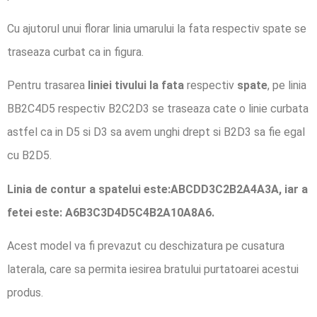
Cu ajutorul unui florar linia umarului la fata respectiv spate se
traseaza curbat ca in figura.
Pentru trasarea
liniei tivului la fata
respectiv
spate
, pe linia
BB2C4D5 respectiv B2C2D3 se traseaza cate o linie curbata
astfel ca in D5 si D3 sa avem unghi drept si B2D3 sa fie egal
cu B2D5.
Linia de contur a spatelui este:ABCDD3C2B2A4A3A, iar a
fetei este: A6B3C3D4D5C4B2A10A8A6.
Acest model va fi prevazut cu deschizatura pe cusatura
laterala, care sa permita iesirea bratului purtatoarei acestui
produs.