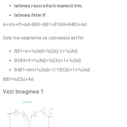
latimea rascroiturii manecii lrm
,
latimea fetei lf
.
ls+lrm+lf+Ad=BB3=BB1+B1B4+B4B3+Ad
Cele trei segmente se calculeaza astfel:
BB1=ls+⅓(Ad)=⅕(Cb)-2+⅓(Ad)
B3B4=lf+⅓(Ad)=⅕(Cb)+1+⅓(Ad)
B4B1=lrm+⅓(Ad)=1/10(Cb)+1+⅓(Ad)
BB3=½(Cb)+Ad
Vezi Imaginea 1