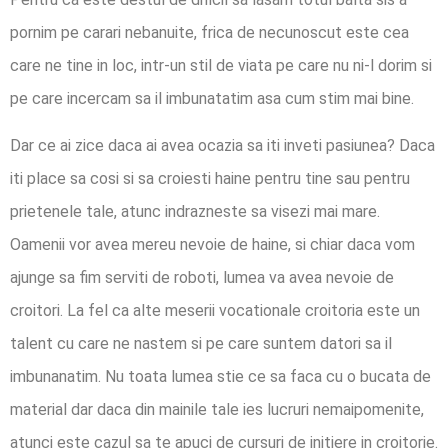
pornim pe carari nebanuite, frica de necunoscut este cea
care ne tine in loc, intr-un stil de viata pe care nu ni-l dorim si
pe care incercam sa il imbunatatim asa cum stim mai bine.
Dar ce ai zice daca ai avea ocazia sa iti inveti pasiunea? Daca
iti place sa cosi si sa croiesti haine pentru tine sau pentru
prietenele tale, atunc indrazneste sa visezi mai mare.
Oamenii vor avea mereu nevoie de haine, si chiar daca vom
ajunge sa fim serviti de roboti, lumea va avea nevoie de
croitori. La fel ca alte meserii vocationale croitoria este un
talent cu care ne nastem si pe care suntem datori sa il
imbunanatim. Nu toata lumea stie ce sa faca cu o bucata de
material dar daca din mainile tale ies lucruri nemaipomenite,
atunci este cazul sa te apuci de cursuri de initiere in croitorie.