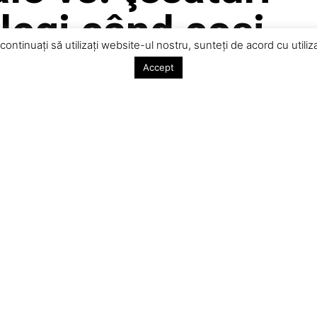
alegi când coşi
 continuați să utilizați website-ul nostru, sunteți de acord cu util
să?
Accept
ărea cel mai simplu pas. Dar este una dintre cele mai
 felul în care se așază, se simte și se poartă haina ta.
aplicat.
ă sau animală. Cele mai cunoscute sunt
bumbacul, inul, lâna,