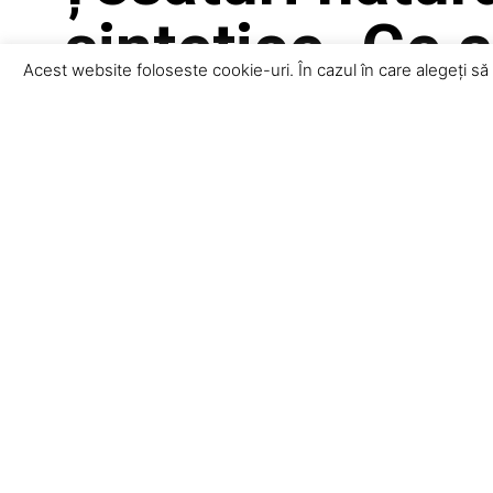
sintetice. Ce 
Acest website foloseste cookie-uri. În cazul în care alegeți să
aca
Când ești la început în croitorie, alegerea materialului poate p
importante decizii. Țesătura îți influențează complet rezultatul:
Hai să vedem ce e de știut, cu exemple clare și sfaturi ușor de 
Ce sunt țesăturile naturale?
Țesăturile naturale sunt obținute din fibre de origine vegetal
mătasea.